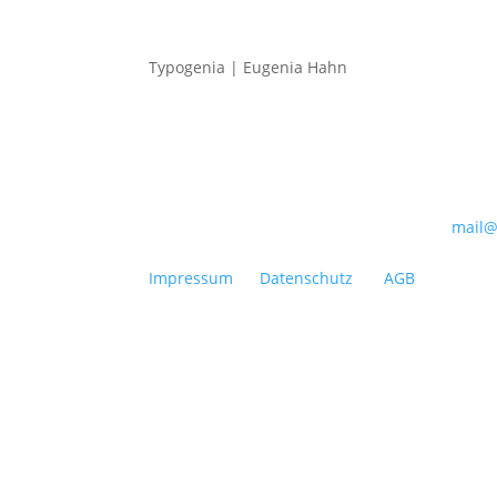
OFF
Typogenia | Eugenia Hahn
Watts
Grafik- & Webdesign für deinen
13629
authentischen Auftritt und Liebe
auf den ersten Klick.
KO
mail@
RECHTLICHES
+49 1
Impressum
|
Datenschutz
|
AGB