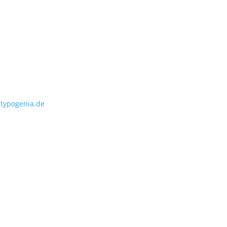
ICE
traße 10
 Berlin
NTAKT
typogenia.de
76 20742000