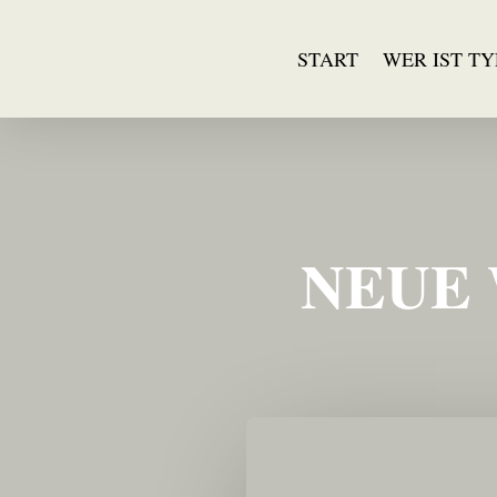
START
WER IST T
NEUE 