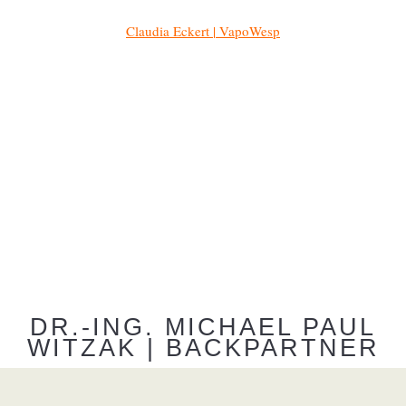
Claudia Eckert | VapoWesp
DR.-ING. MICHAEL PAUL
WITZAK | BACKPARTNER