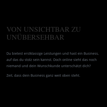
VON UNSICHTBAR ZU
UNÜBERSEHBAR
Du bietest erstklassige Leistungen und hast ein Business,
auf das du stolz sein kannst. Doch online sieht das noch
niemand und dein Wunschkunde unterschätzt dich?
Zeit, dass dein Business ganz weit oben steht.
Als Grafik- und Webdesignerin unterstütze ich dich
dabei, deine Einzigartigkeit und deine Qualität
sichtbar zu machen. Gemeinsam entwickeln wir
einen authentischen Online-Auftritt, der nicht nur