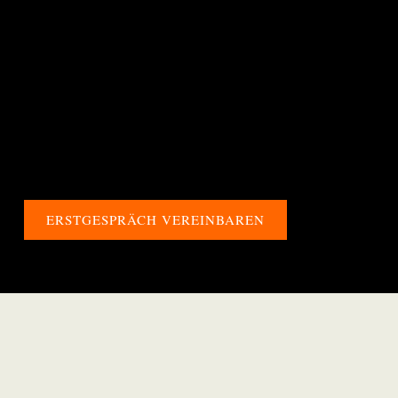
Vertrauen schafft, sondern auch deine
Wunschkunden überzeugt oder neue Mitarbeiter
für dich gewinnt.
Deine Website wird zu einem Spiegel deiner Arbeit –
klar, hochwertig und voller Persönlichkeit. So wirst
du nicht nur gesehen, sondern auch
wahrgenommen. Bereit, online unübersehbar zu
werden?
ERSTGESPRÄCH VEREINBAREN