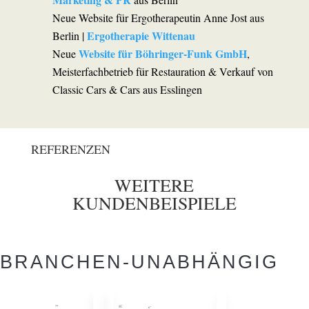
Neue Website für Ergotherapeutin Anne Jost aus
Ergotherapie Wittenau
Berlin |
Website für Böhringer-Funk GmbH
Neue
,
Meisterfachbetrieb für Restauration & Verkauf von
Classic Cars & Cars aus Esslingen
REFERENZEN
WEITERE
KUNDENBEISPIELE
BRANCHEN-UNABHÄNGIG
LOVE MY IMMO
ALTA LINGUA GMBH BERLIN
LOVE MY IMMO