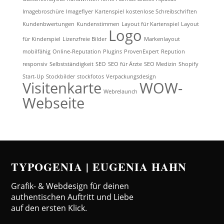
Imagebroschüre
Imageflyer
Kartenspiel
kostenlose Schreibschriften
Kundenbwertungen
Kundenstimmen
Layout für Kartenspiel
Layout
Logo
für Kinderspiel
Lizenzfreie Bilder
Markenlayout
mobilfähig
Online-Reputation
Plugins
ProvenExpert
Repution
responsiv
Selbstständigkeit
SEO
SEO für Ärzte
SEO Medizin
Shopify
Start-Up
Stockbilder
stockfotos
Verpackungsdesign
Visitenkarte
WOW-
Webrelaunch
Webseite
TYPOGENIA | EUGENIA HAHN
Grafik- & Webdesign für deinen
authentischen Auftritt und Liebe
auf den ersten Klick.