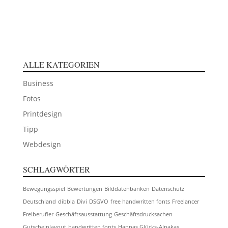
ALLE KATEGORIEN
Business
Fotos
Printdesign
Tipp
Webdesign
SCHLAGWÖRTER
Bewegungsspiel
Bewertungen
Bilddatenbanken
Datenschutz
Deutschland
dibbla
Divi
DSGVO
free handwritten fonts
Freelancer
Freiberufler
Geschäftsausstattung
Geschäftsdrucksachen
Gutscheinlayout
handwritten fonts
Hannas Glücks-Alpakas